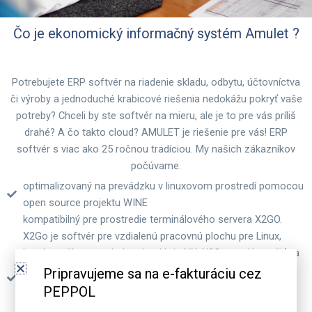
Čo je ekonomický informačný systém Amulet ?
Potrebujete ERP softvér na riadenie skladu, odbytu, účtovníctva
či výroby a jednoduché krabicové riešenia nedokážu pokryť vaše
potreby? Chceli by ste softvér na mieru, ale je to pre vás príliš
drahé? A čo takto cloud? AMULET je riešenie pre vás! ERP
softvér s viac ako 25 ročnou tradíciou. My našich zákazníkov
počúvame.
optimalizovaný na prevádzku v linuxovom prostredí pomocou
open source projektu WINE
kompatibilný pre prostredie terminálového servera X2GO.
X2Go je softvér pre vzdialenú pracovnú plochu pre Linux,
ktorý používa protokol technológie NX. X2Go sa dá použiť na
prístup k počítačovým desktopom, ale jeho hlavným
Pripravujeme sa na e-fakturáciu cez
prípadom použitia je zabezpečenie samostatných
PEPPOL
vzdialených relácií cez ssh. Serverový balík musí byť