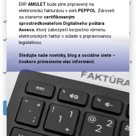
nainštalovaný na hostiteľovi Linuxu; klientske balíky môžu byť
ERP
AMULET
bude plne pripravený na
elektronickú fakturáciu v sieti
PEPPOL
. Zároveň
spustené na Linuxe, OS X alebo Windows
sa staneme
certifikovaným
pripravený na pripájenie sa k e-shopom pre sťahovanie
sprostredkovateľom Digitálneho poštára
internetových objednávok
Asseco
, ktorý zabezpečí bezpečnú výmenu
maximálne využíva shopnosti mobilnej aplikácie MODO, ktorá
elektronických faktúr v súlade s pripravovanou
zbiera údaje cez čiarové kódy (príjem, výdaj, prevod,
legislatívou.
objednávky, inventúra)
poskytuje dáta pre webovú nadstavbu webAmulet, ktorý
Sledujte naše novinky, blog a sociálne siete –
čoskoro prinesieme viac informácií.
publikuje akékoľvek dáta z Amuletu do webového prehliadača.
Implementácia webAmulet-u je prispôsobená podľa
požiadaviek užívateľa Amulet-u (objednávací systém,
helpdesk, prehľad stavu skladu, manažérske pohľady na
účtovníctvo a iné)
Ďalšie informácie o EIS Amulet