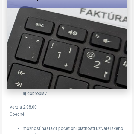
príprava pre systém eKasa
úprava testu integrity Kontrola vydaného množstva
z rozpisu dodacieho listu
Verzia 2.98.01
Obecné
úprava zasielania emailov poštovému klientovi cez
MAPI pre zabezpečenie kompatibility s Outlook
2013
Odbyt
úprava prehľadov „Výpisy-Odbyt-Zoznam
neuhradených faktúr po lehote“ tak, aby zahrňovali
aj dobropisy
Verzia 2.98.00
Obecné
možnosť nastaviť počet dní platnosti užívateľského