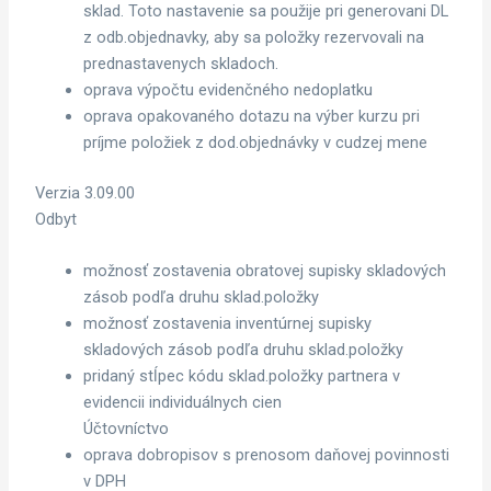
sklad. Toto nastavenie sa použije pri generovani DL
z odb.objednavky, aby sa položky rezervovali na
prednastavenych skladoch.
oprava výpočtu evidenčného nedoplatku
oprava opakovaného dotazu na výber kurzu pri
príjme položiek z dod.objednávky v cudzej mene
Verzia 3.09.00
Odbyt
možnosť zostavenia obratovej supisky skladových
zásob podľa druhu sklad.položky
možnosť zostavenia inventúrnej supisky
skladových zásob podľa druhu sklad.položky
pridaný stĺpec kódu sklad.položky partnera v
evidencii individuálnych cien
Účtovníctvo
oprava dobropisov s prenosom daňovej povinnosti
v DPH