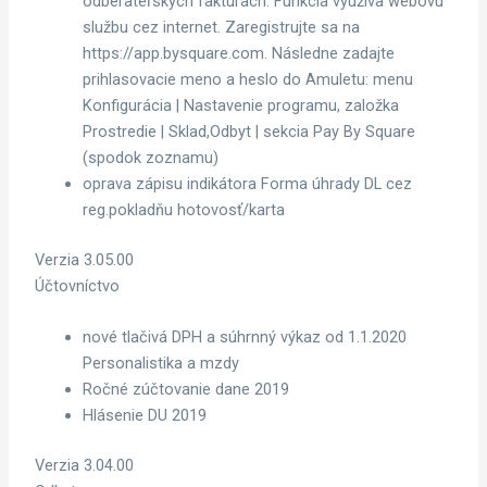
odberateľských faktúrach. Funkcia využíva webovú
službu cez internet. Zaregistrujte sa na
https://app.bysquare.com. Následne zadajte
prihlasovacie meno a heslo do Amuletu: menu
Konfigurácia | Nastavenie programu, založka
Prostredie | Sklad,Odbyt | sekcia Pay By Square
(spodok zoznamu)
oprava zápisu indikátora Forma úhrady DL cez
reg.pokladňu hotovosť/karta
Verzia 3.05.00
Účtovníctvo
nové tlačivá DPH a súhrnný výkaz od 1.1.2020
Personalistika a mzdy
Ročné zúčtovanie dane 2019
Hlásenie DU 2019
Verzia 3.04.00