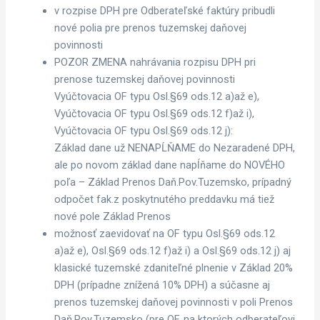
v rozpise DPH pre Odberateľské faktúry pribudli
nové polia pre prenos tuzemskej daňovej
povinnosti
POZOR ZMENA nahrávania rozpisu DPH pri
prenose tuzemskej daňovej povinnosti
Vyúčtovacia OF typu Osl.§69 ods.12 a)až e),
Vyúčtovacia OF typu Osl.§69 ods.12 f)až i),
Vyúčtovacia OF typu Osl.§69 ods.12 j):
Základ dane už NENAPĹŇAME do Nezaradené DPH,
ale po novom základ dane napĺňame do NOVÉHO
poľa – Základ Prenos Daň.Pov.Tuzemsko, prípadný
odpočet fak.z poskytnutého preddavku má tiež
nové pole Základ Prenos
možnosť zaevidovať na OF typu Osl.§69 ods.12
a)až e), Osl.§69 ods.12 f)až i) a Osl.§69 ods.12 j) aj
klasické tuzemské zdaniteľné plnenie v Základ 20%
DPH (prípadne znížená 10% DPH) a súčasne aj
prenos tuzemskej daňovej povinnosti v poli Prenos
Daň.Pov.Tuzemsko (pre OF, na ktorých odberateľovi