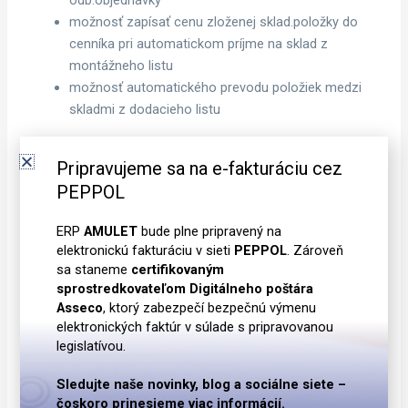
odb.objednávky
možnosť zapísať cenu zloženej sklad.položky do
cenníka pri automatickom príjme na sklad z
montážneho listu
možnosť automatického prevodu položiek medzi
skladmi z dodacieho listu
Verzia 2.99.01
Pripravujeme sa na e-fakturáciu cez
Odbyt
PEPPOL
možnosť opakovaného automatického výdaja
ERP
AMULET
bude plne pripravený na
nekompletne vydaného dodacieho listu (tlačidlo
elektronickú fakturáciu v sieti
PEPPOL
. Zároveň
Aut.výdaj, v ev. Dodacie listy). Vytvorí sa nová
sa staneme
certifikovaným
hlavička výdajky (jedna z deň) a do nej sa presypú
sprostredkovateľom Digitálneho poštára
položky DL, ktoré su výdajaschopné.
Asseco
, ktorý zabezpečí bezpečnú výmenu
elektronických faktúr v súlade s pripravovanou
Verzia 2.99.00
legislatívou.
Odbyt
Sledujte naše novinky, blog a sociálne siete –
čoskoro prinesieme viac informácií.