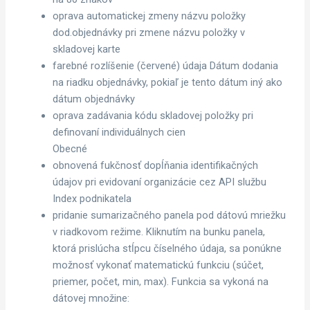
oprava automatickej zmeny názvu položky
dod.objednávky pri zmene názvu položky v
skladovej karte
farebné rozlíšenie (červené) údaja Dátum dodania
na riadku objednávky, pokiaľ je tento dátum iný ako
dátum objednávky
oprava zadávania kódu skladovej položky pri
definovaní individuálnych cien
Obecné
obnovená fukčnosť dopĺňania identifikačných
údajov pri evidovaní organizácie cez API službu
Index podnikatela
pridanie sumarizačného panela pod dátovú mriežku
v riadkovom režime. Kliknutím na bunku panela,
ktorá prislúcha stĺpcu číselného údaja, sa ponúkne
možnosť vykonať matematickú funkciu (súčet,
priemer, počet, min, max). Funkcia sa vykoná na
dátovej množine: