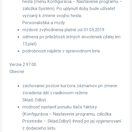
hesla (menu Konfigurácia – Nastavenie programu –
záložka Systém). Po uplynutí doby bude užívateľ
vyzvaný k zmene svojho hesla.
Personalistika a mzdy
mzdové zvýhodnenia platné od 01.05.2019
odmena pri príležitosti letných dovoleniek (ďalej len
13.plat)
podrobnosti nájdete v sprievodnom liste
Verzia 2.97.00
Obecné
zachovanie pozície kurzora záznamov pri zmene
zoradenia dát v riadkovom režime
Sklad, Odbyt
možnosť nastaviť ponuku tlače faktúry
(Konfigurácia – Nastavenie programu, záložka
Prostredie – Sklad,Odbyt) ihneď po jej vygenerovaní
z dodacieho listu