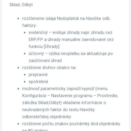
Sklad, Odbyt
rozčlenenie údaja Nedoplatok na hlavičke odb.
faktúry:
evidenčný – eviduje úhrady napr. úhradu cez
ERP/FP a úhrady manuálne zaevidované cez
funkciu [Úhrady]
účtovný – výška neoplatku sa aktualizuje po
zaúčtovaní úhrad
rozšírenie druhov obalov na:
prepravné
spotrebné
možnosť parametricky zapnúť/vypnúť (menu
Konfigurácia – Nastavenie programu – Prostredie,
záložka Sklad,Odbyt) vkladanie informácie o
neuhradených faktúr do textu hlavičky
odberateľskej objednávky
rozšírenie počtu znakov poznámky dod.objednávky
na 80 znakov