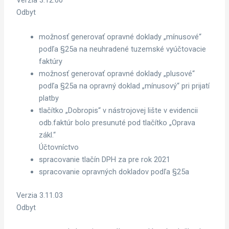
Verzia 3.12.00
Odbyt
možnosť generovať opravné doklady „mínusové“
podľa §25a na neuhradené tuzemské vyúčtovacie
faktúry
možnosť generovať opravné doklady „plusové“
podľa §25a na opravný doklad „mínusový“ pri prijatí
platby
tlačítko „Dobropis“ v nástrojovej lište v evidencii
odb.faktúr bolo presunuté pod tlačítko „Oprava
zákl.“
Účtovníctvo
spracovanie tlačín DPH za pre rok 2021
spracovanie opravných dokladov podľa §25a
Verzia 3.11.03
Odbyt