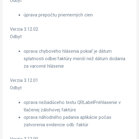
Odbyt
úprava prepočtu priemerných cien
Verzia 3.12.02
Odbyt
oprava chybového hlásenia pokiaľ je dátum
splatnosti odber.faktúry menší než dátum dodania
za varovné hlásenie
Verzia 3.12.01
Odbyt
oprava nežiadúceho textu QRLabelPrehlasenie v
tlačenej zálohovej faktúre
oprava náhodného padania aplikácie počas
zatvorenia evidencie odb. faktúr