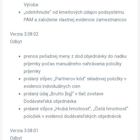
Výroba
„odstrihnutie“ od kmeňových údajov podsystému
PAM a založenie vlastnej evidencie zamestnancov
Verzia 3.08.02
Odbyt
prenos peňažnej meny z dod.objednávky do riadku
príjemky počas manuálneho nahrávania položky
príjemky
pridaný stĺpec „Partnerov kód“ skladovej položky v
evidencii individuálnych cien
pridaný údaj „Brutto [kg]“ v tlač.zostave
Dodávateľská objednávka
pridané stĺpce „Hrubá hmotnosť“, „Čistá hmotnosť“
položiek v evidencii dodávateľských objednávok
Verzia 3.08.01
Odbyt