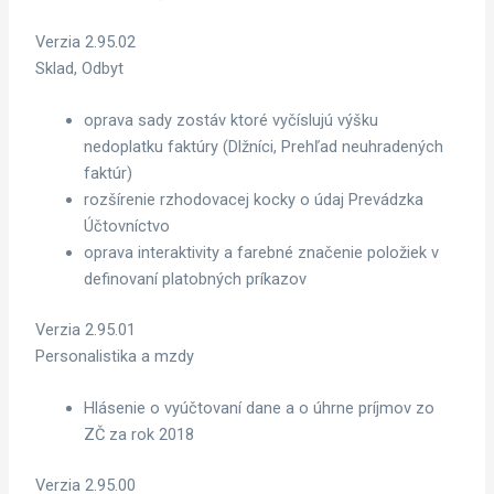
Verzia 2.95.02
Sklad, Odbyt
oprava sady zostáv ktoré vyčíslujú výšku
nedoplatku faktúry (Dlžníci, Prehľad neuhradených
faktúr)
rozšírenie rzhodovacej kocky o údaj Prevádzka
Účtovníctvo
oprava interaktivity a farebné značenie položiek v
definovaní platobných príkazov
Verzia 2.95.01
Personalistika a mzdy
Hlásenie o vyúčtovaní dane a o úhrne príjmov zo
ZČ za rok 2018
Verzia 2.95.00