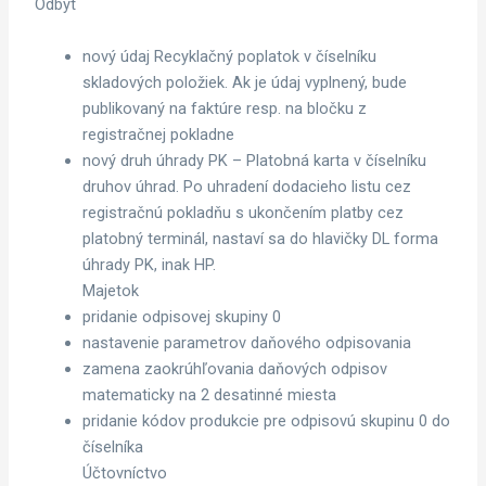
Odbyt
nový údaj Recyklačný poplatok v číselníku
skladových položiek. Ak je údaj vyplnený, bude
publikovaný na faktúre resp. na bločku z
registračnej pokladne
nový druh úhrady PK – Platobná karta v číselníku
druhov úhrad. Po uhradení dodacieho listu cez
registračnú pokladňu s ukončením platby cez
platobný terminál, nastaví sa do hlavičky DL forma
úhrady PK, inak HP.
Majetok
pridanie odpisovej skupiny 0
nastavenie parametrov daňového odpisovania
zamena zaokrúhľovania daňových odpisov
matematicky na 2 desatinné miesta
pridanie kódov produkcie pre odpisovú skupinu 0 do
číselníka
Účtovníctvo