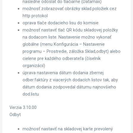
nasledne odoslať do tlačiarne (Datamax)
možnosť zobrazovať obrázky sklad.položiek cez
http protokol
oprava tlače dodacieho lisu do komisie
možnosť nastaviť tlač QR kódu skladovej položky
na dodacom liste. Nastavenie možno vykonať
globálne (menu Konfigurácia – Nastavenie
programu – Prostredie, záložka Sklad,odbyt) alebo
cielene pre každého odberateľa (číselník
organizácií)
úprava nastavenia dátum dodania zbernej
odber.faktúry z viacerých dodacích listov tak, aby
dátum dodania zodpovedal dátumu najnovšieho
dod.listu
Verzia 3.10.00
Odbyt
možnosť nastaviť na skladovej karte prevolený