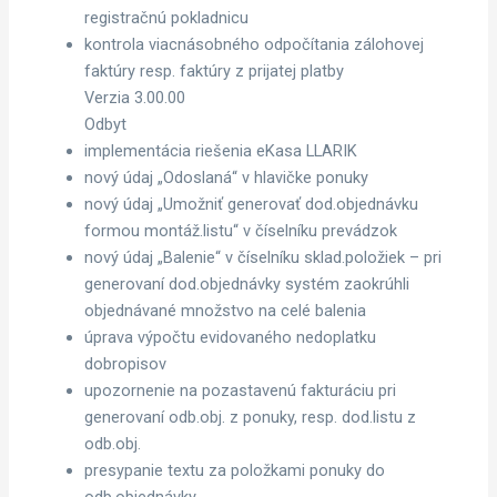
registračnú pokladnicu
kontrola viacnásobného odpočítania zálohovej
faktúry resp. faktúry z prijatej platby
Verzia 3.00.00
Odbyt
implementácia riešenia eKasa LLARIK
nový údaj „Odoslaná“ v hlavičke ponuky
nový údaj „Umožniť generovať dod.objednávku
formou montáž.listu“ v číselníku prevádzok
nový údaj „Balenie“ v číselníku sklad.položiek – pri
generovaní dod.objednávky systém zaokrúhli
objednávané množstvo na celé balenia
úprava výpočtu evidovaného nedoplatku
dobropisov
upozornenie na pozastavenú fakturáciu pri
generovaní odb.obj. z ponuky, resp. dod.listu z
odb.obj.
presypanie textu za položkami ponuky do