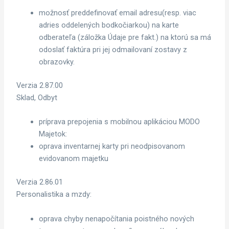
možnosť preddefinovať email adresu(resp. viac
adries oddelených bodkočiarkou) na karte
odberateľa (záložka Údaje pre fakt.) na ktorú sa má
odoslať faktúra pri jej odmailovaní zostavy z
obrazovky.
Verzia 2.87.00
Sklad, Odbyt
príprava prepojenia s mobilnou aplikáciou MODO
Majetok:
oprava inventarnej karty pri neodpisovanom
evidovanom majetku
Verzia 2.86.01
Personalistika a mzdy:
oprava chyby nenapočítania poistného nových