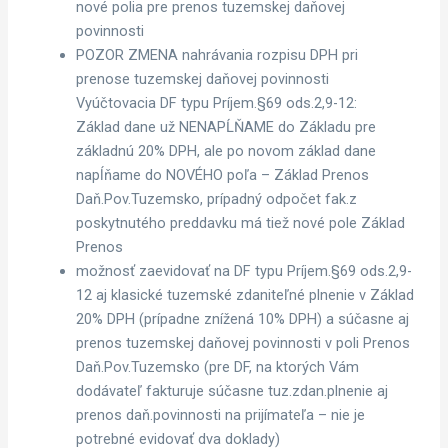
nové polia pre prenos tuzemskej daňovej
povinnosti
POZOR ZMENA nahrávania rozpisu DPH pri
prenose tuzemskej daňovej povinnosti
Vyúčtovacia DF typu Príjem.§69 ods.2,9-12:
Základ dane už NENAPĹŇAME do Základu pre
základnú 20% DPH, ale po novom základ dane
napĺňame do NOVÉHO poľa – Základ Prenos
Daň.Pov.Tuzemsko, prípadný odpočet fak.z
poskytnutého preddavku má tiež nové pole Základ
Prenos
možnosť zaevidovať na DF typu Príjem.§69 ods.2,9-
12 aj klasické tuzemské zdaniteľné plnenie v Základ
20% DPH (prípadne znížená 10% DPH) a súčasne aj
prenos tuzemskej daňovej povinnosti v poli Prenos
Daň.Pov.Tuzemsko (pre DF, na ktorých Vám
dodávateľ fakturuje súčasne tuz.zdan.plnenie aj
prenos daň.povinnosti na prijímateľa – nie je
potrebné evidovať dva doklady)