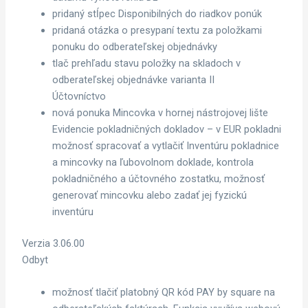
pridaný stĺpec Disponibilných do riadkov ponúk
pridaná otázka o presypaní textu za položkami
ponuku do odberateľskej objednávky
tlač prehľadu stavu položky na skladoch v
odberateľskej objednávke varianta II
Účtovníctvo
nová ponuka Mincovka v hornej nástrojovej lište
Evidencie pokladničných dokladov – v EUR pokladni
možnosť spracovať a vytlačiť Inventúru pokladnice
a mincovky na ľubovolnom doklade, kontrola
pokladničného a účtovného zostatku, možnosť
generovať mincovku alebo zadať jej fyzickú
inventúru
Verzia 3.06.00
Odbyt
možnosť tlačiť platobný QR kód PAY by square na