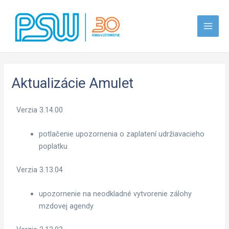
Preskočiť
Main
na
Men
obsah
Aktualizácie Amulet
Verzia 3.14.00
potlačenie upozornenia o zaplatení udržiavacieho
poplatku
Verzia 3.13.04
upozornenie na neodkladné vytvorenie zálohy
mzdovej agendy