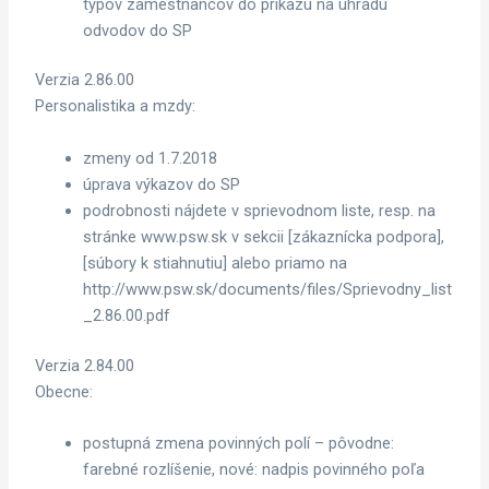
typov zamestnancov do príkazu na úhradu
odvodov do SP
Verzia 2.86.00
Personalistika a mzdy:
zmeny od 1.7.2018
úprava výkazov do SP
podrobnosti nájdete v sprievodnom liste, resp. na
stránke www.psw.sk v sekcii [zákaznícka podpora],
[súbory k stiahnutiu] alebo priamo na
http://www.psw.sk/documents/files/Sprievodny_list
_2.86.00.pdf
Verzia 2.84.00
Obecne:
postupná zmena povinných polí – pôvodne:
farebné rozlíšenie, nové: nadpis povinného poľa