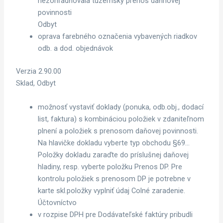
nezohľadňovala tuzemský prenos daňnovej
povinnosti
Odbyt
oprava farebného označenia vybavených riadkov
odb. a dod. objednávok
Verzia 2.90.00
Sklad, Odbyt
možnosť vystaviť doklady (ponuka, odb.obj., dodací
list, faktura) s kombináciou položiek v zdaniteľnom
plnení a položiek s prenosom daňovej povinnosti.
Na hlavičke dokladu vyberte typ obchodu §69…
Položky dokladu zaraďte do príslušnej daňovej
hladiny, resp. vyberte položku Prenos DP. Pre
kontrolu položiek s prenosom DP je potrebne v
karte skl.položky vyplniť údaj Colné zaradenie.
Účtovníctvo
v rozpise DPH pre Dodávateľské faktúry pribudli