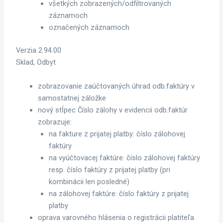
všetkých zobrazených/odfiltrovaných
záznamoch
označených záznamoch
Verzia 2.94.00
Sklad, Odbyt
zobrazovanie zaúčtovaných úhrad odb.faktúry v
samostatnej záložke
nový stĺpec Číslo zálohy v evidencii odb.faktúr
zobrazuje:
na fakture z prijatej platby: číslo zálohovej
faktúry
na vyúčtovacej faktúre: číslo zálohovej faktúry
resp. číslo faktúry z prijatej platby (pri
kombinácii len posledné)
na zálohovej faktúre: číslo faktúry z prijatej
platby
oprava varovného hlásenia o registrácii platiteľa